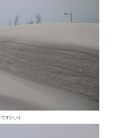
す(>_<)