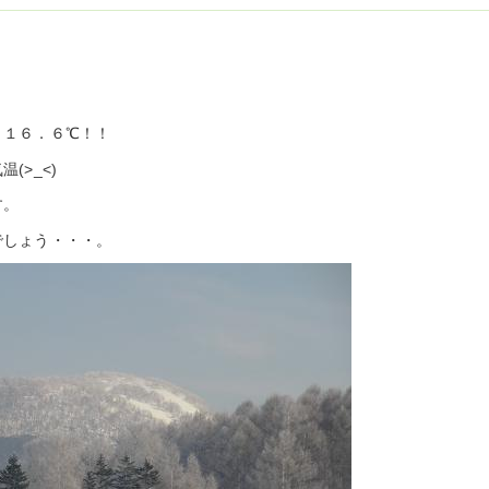
－１６．６℃！！
(>_<)
す。
でしょう・・・。