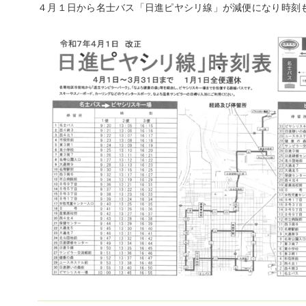
４月１日から名士バス「日進ピヤシリ線」が減便になり時刻