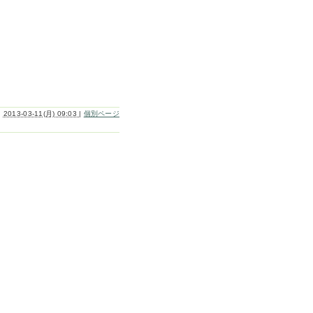
2013-03-11(月) 09:03
|
個別ページ