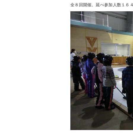
全８回開催。延べ参加人数１６