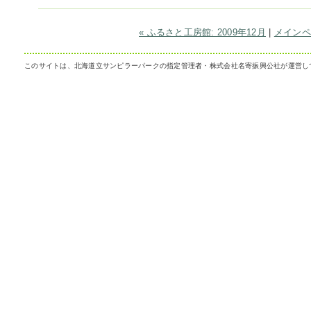
« ふるさと工房館: 2009年12月
|
メインペ
このサイトは、北海道立サンピラーパークの指定管理者・株式会社名寄振興公社が運営し