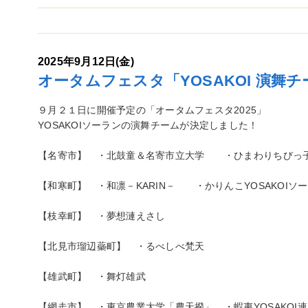
2025年9月12日(金)
オータムフェスタ「YOSAKOI 演舞
９月２１日に開催予定の「オータムフェスタ2025」
YOSAKOIソーランの演舞チームが決定しました！
【名寄市】 ・北鼓童＆名寄市立大学 ・ひまわりちびっ
【和寒町】 ・和凛－KARIN－ ・かりんこYOSAKOIソ
【枝幸町】 ・夢想漣えさし
【北見市瑠辺蘂町】 ・るべしべ梵天
【雄武町】 ・舞灯雄武
【網走市】 ・東京農業大学「農天揆」 ・蝦夷YOSAKOI