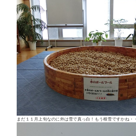
まだ１１月上旬なのに外は雪で真っ白！もう根雪ですかね・