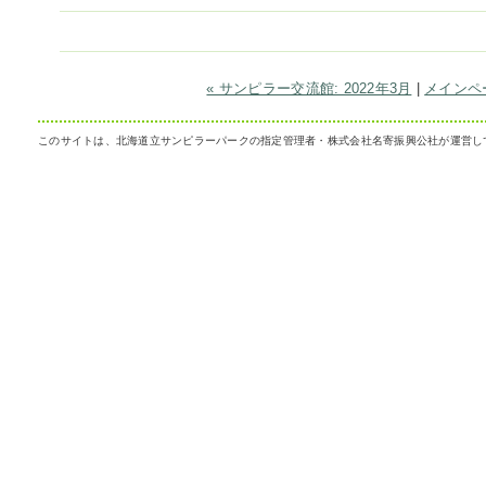
« サンピラー交流館: 2022年3月
|
メインペ
このサイトは、北海道立サンピラーパークの指定管理者・株式会社名寄振興公社が運営し