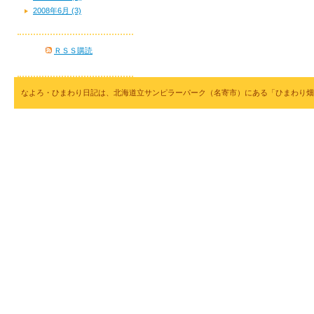
2008年6月 (3)
ＲＳＳ購読
なよろ・ひまわり日記は、北海道立サンピラーパーク（名寄市）にある「ひまわり畑