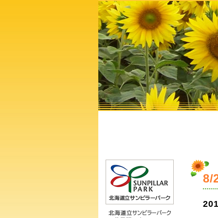
8
201