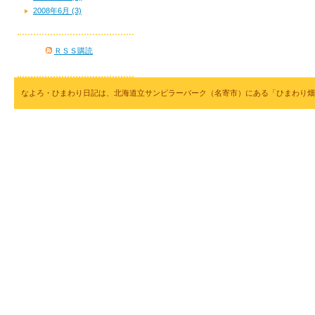
2008年6月 (3)
ＲＳＳ購読
なよろ・ひまわり日記は、北海道立サンピラーパーク（名寄市）にある「ひまわり畑