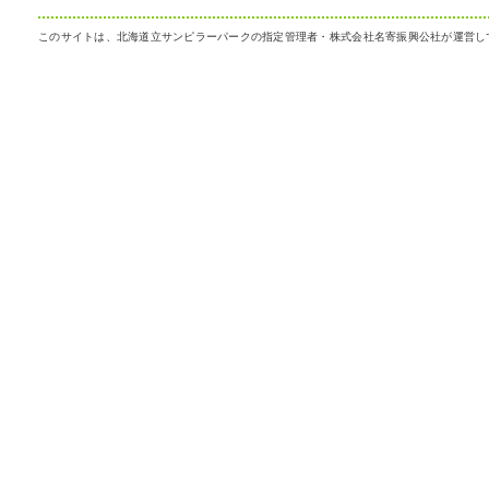
このサイトは、北海道立サンピラーパークの指定管理者・株式会社名寄振興公社が運営し