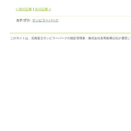
« 前の記事
|
次の記事 »
カテゴリ
:
サンピラーパーク
このサイトは、北海道立サンピラーパークの指定管理者・株式会社名寄振興公社が運営し