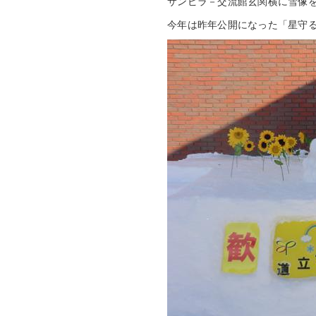
サンピラ－交流館玄関横に雪像
今年は昨年公開になった「星守