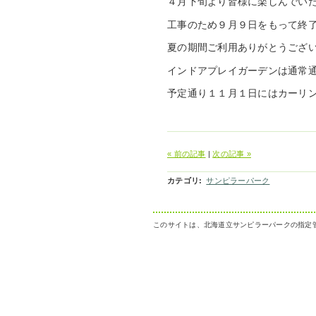
４月下旬より皆様に楽しんでい
工事のため９月９日をもって終
夏の期間ご利用ありがとうござ
インドアプレイガーデンは通常
予定通り１１月１日にはカーリ
« 前の記事
|
次の記事 »
カテゴリ
:
サンピラーパーク
このサイトは、北海道立サンピラーパークの指定