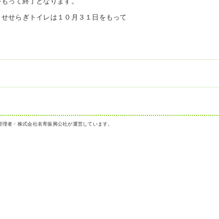
をもって終了となります。
・せせらぎトイレは１０月３１日をもって
管理者・株式会社名寄振興公社が運営しています。