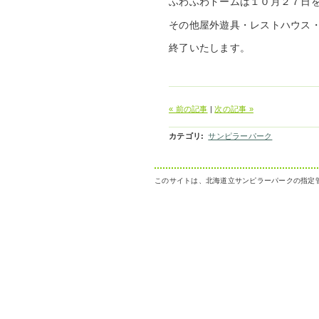
ふわふわドームは１０月２７日
その他屋外遊具・レストハウス
終了いたします。
« 前の記事
|
次の記事 »
カテゴリ
:
サンピラーパーク
このサイトは、北海道立サンピラーパークの指定