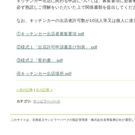
キッチンカー出店に関わる申請については、募集要項に必要
必ず熟読しご理解をいただいた上で関係書類を提出してくだ
なお、キッチンカーの出店者許可数が10法人等又は個人に達
①キッチンカー出店者募集要項.pdf
②様式１「出店許可申請書及び別表」.pdf
③様式２「誓約書」.pdf
④キッチンカー出店場所.pdf
« 前の記事
|
次の記事 »
カテゴリ
:
サンピラーパーク
このサイトは、北海道立サンピラーパークの指定管理者・株式会社名寄振興公社が運営し