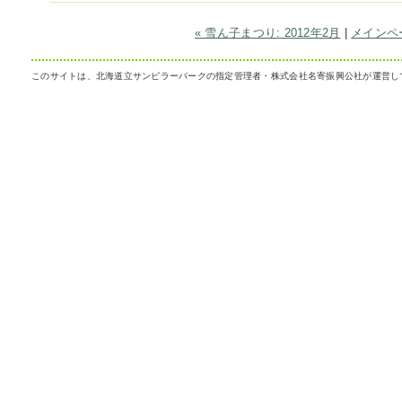
« 雪ん子まつり: 2012年2月
|
メインペ
このサイトは、北海道立サンピラーパークの指定管理者・株式会社名寄振興公社が運営し