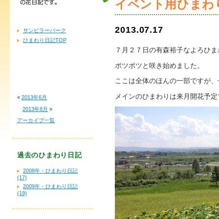
イベント用ひまわ
2013.07.17
サンピラーパーク
ひまわり日記TOP
７月２７日の有森裕子なよろひま
ポツポツと咲き始めました。
ここは全体のほんの一部ですが、
メインのひまわりは来月開花予定
«
2013年6月
2013年8月
»
アーカイブ一覧
過去のひまわり日記
2008年・ひまわり日記
(17)
2009年・ひまわり日記
(19)