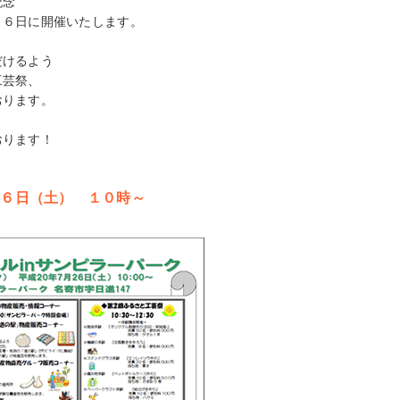
記念
２６日に開催いたします。
だけるよう
工芸祭、
おります。
おります！
２６日（土） １０時～