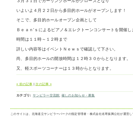
３月３１日でカーリングホールがクローズとなり
いよいよ４月２２日から多目的ホールがオープンします！
そこで、多目的ホールオープン企画として
Ｂｅａｎ'ｓによるピアノ＆エレクトーンコンサートを開催し
時間は１１時～１２時まで
詳しい内容等はイベントＮｅｗｓで確認して下さい。
尚、多目的ホールの開放時間は１２時３０からとなります。
又、軽スポーツコーナーは１３時からとなります。
« 前の記事
|
次の記事 »
カテゴリ
:
サンピラー交流館
,
催しのお知らせ・募集
このサイトは、北海道立サンピラーパークの指定管理者・株式会社名寄振興公社が運営し