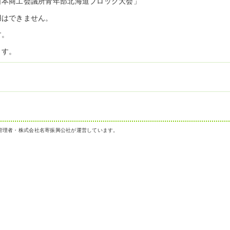
日本商工会議所青年部北海道ブロック大会」
用はできません。
す。
ます。
管理者・株式会社名寄振興公社が運営しています。