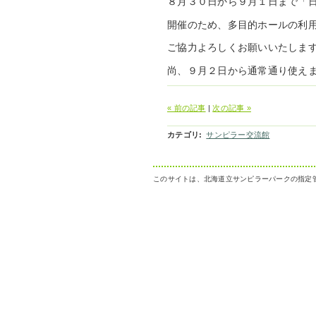
８月３０日から９月１日まで「
開催のため、多目的ホールの利
ご協力よろしくお願いいたしま
尚、９月２日から通常通り使え
« 前の記事
|
次の記事 »
カテゴリ
:
サンピラー交流館
このサイトは、北海道立サンピラーパークの指定