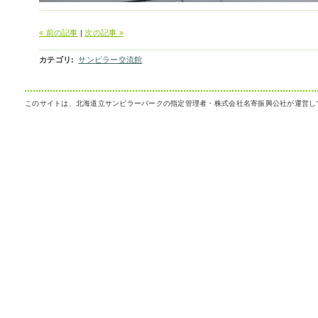
« 前の記事
|
次の記事 »
カテゴリ
:
サンピラー交流館
このサイトは、北海道立サンピラーパークの指定管理者・株式会社名寄振興公社が運営し