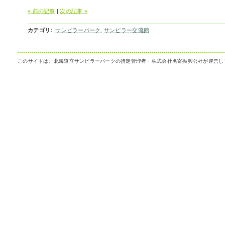
« 前の記事
|
次の記事 »
カテゴリ
:
サンピラーパーク
,
サンピラー交流館
このサイトは、北海道立サンピラーパークの指定管理者・株式会社名寄振興公社が運営し