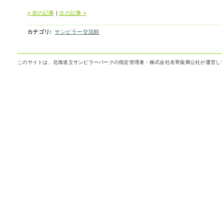
« 前の記事
|
次の記事 »
カテゴリ
:
サンピラー交流館
このサイトは、北海道立サンピラーパークの指定管理者・株式会社名寄振興公社が運営し