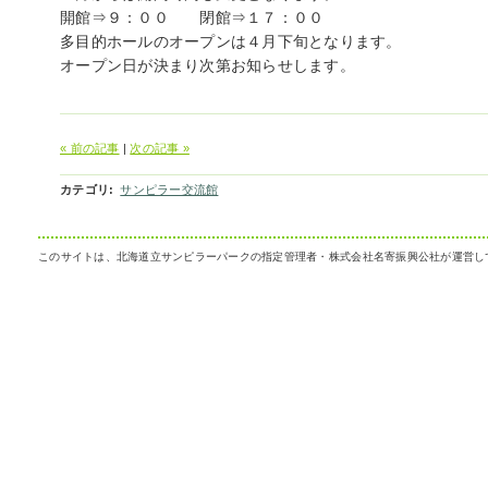
開館⇒９：００ 閉館⇒１７：００
多目的ホールのオープンは４月下旬となります。
オープン日が決まり次第お知らせします。
« 前の記事
|
次の記事 »
カテゴリ
:
サンピラー交流館
このサイトは、北海道立サンピラーパークの指定管理者・株式会社名寄振興公社が運営し