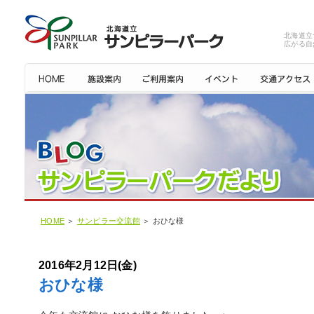
北海道立
広がる自
HOME
＞
サンピラー交流館
＞ おひな様
2016年2月12日(金)
おひな様