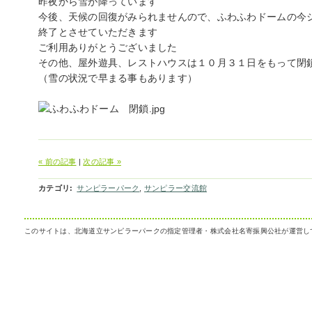
昨夜から雪が降っています
今後、天候の回復がみられませんので、ふわふわドームの今
終了とさせていただきます
ご利用ありがとうございました
その他、屋外遊具、レストハウスは１０月３１日をもって閉
（雪の状況で早まる事もあります）
« 前の記事
|
次の記事 »
カテゴリ
:
サンピラーパーク
,
サンピラー交流館
このサイトは、北海道立サンピラーパークの指定管理者・株式会社名寄振興公社が運営し