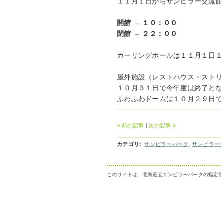
１１月１日からサンピラー交流
開館 → １０：００
閉館 → ２２：００
カーリングホールは１１月１日
屋外施設（レストハウス・スト
１０月３１日で今年度は終了と
ふわふわドームは１０月２９日
« 前の記事
|
次の記事 »
カテゴリ
:
サンピラーパーク
,
サンピラー
このサイトは、北海道立サンピラーパークの指定