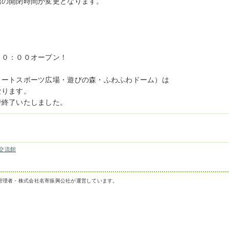
館の開閉時間が変更となります。
１０：００オープン！
リートスポーツ広場・遊びの森・ふわふわドーム）は
なります。
で終了いたしました。
交流館
管理者・株式会社名寄振興公社が運営しています。