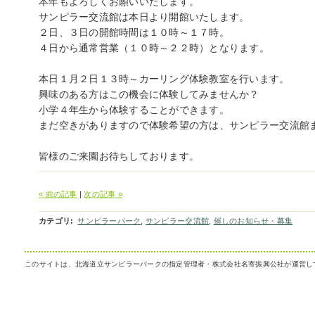
本年もよろしくお願いいたします。
サンピラー交流館は本日より開館いたします。
２日、３日の開館時間は１０時～１７時。
４日から通常営業（１０時～２２時）となります。
本日１月２日１３時～カーリング体験教室を行います。
興味のある方はこの機会に体験してみませんか？
小学４年生から体験することができます。
まだ空きがありますので体験希望の方は、サンピラー交流館
皆様のご来園お待ちしております。
« 前の記事
|
次の記事 »
カテゴリ
:
サンピラーパーク
,
サンピラー交流館
,
催しのお知らせ・募集
このサイトは、北海道立サンピラーパークの指定管理者・株式会社名寄振興公社が運営し