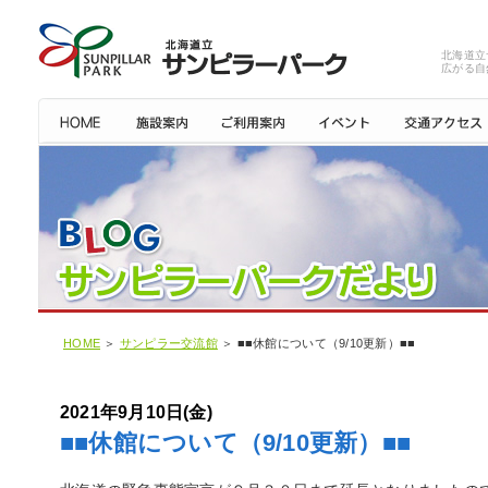
北海道立
広がる自
HOME
＞
サンピラー交流館
＞ ■■休館について（9/10更新）■■
2021年9月10日(金)
■■休館について（9/10更新）■■