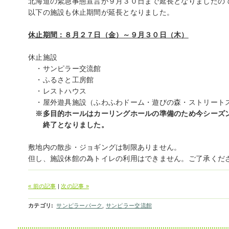
北海道の緊急事態宣言が９月３０日まで延長となりましたの
以下の施設も休止期間が延長となりました
。
休止期間：８
月２７日（金）～９月３０
日（木）
休止施設
・サンピラー交流館
・ふるさと工房館
・レストハウス
・屋外遊具施設（ふわふわドーム・遊びの森・ストリートス
※多目的ホールはカーリングホールの準備のため今シーズ
終了となりました。
敷地内の散歩・ジョギングは制限ありません。
但し、施設休館の為トイレの利用はできません。ご了承くだ
« 前の記事
|
次の記事 »
カテゴリ
:
サンピラーパーク
,
サンピラー交流館