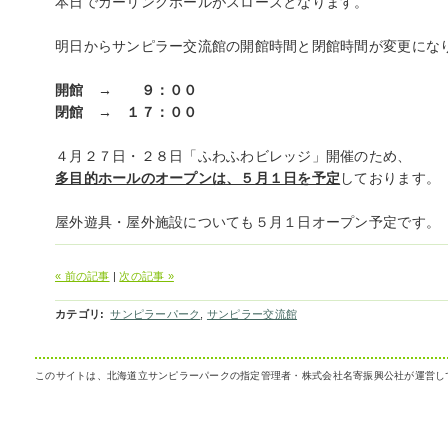
本日でカーリングホールがスローズとなります。
明日からサンピラー交流館の開館時間と閉館時間が変更にな
開館 → ９：００
閉館 → １７：００
４月２７日・２８日「ふわふわビレッジ」開催のため、
多目的ホールのオープンは、５月１日を予定
しております。
屋外遊具・屋外施設についても５月１日オープン予定です。
« 前の記事
|
次の記事 »
カテゴリ
:
サンピラーパーク
,
サンピラー交流館
このサイトは、北海道立サンピラーパークの指定管理者・株式会社名寄振興公社が運営し