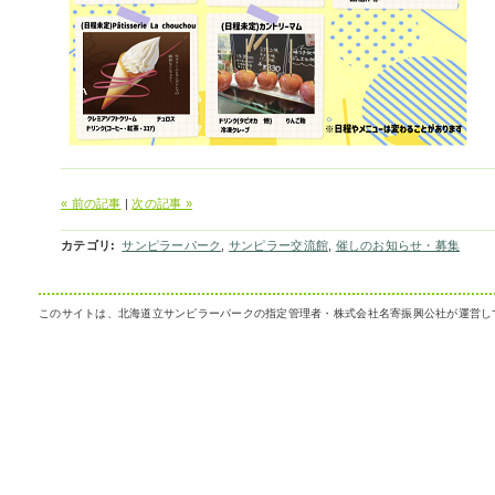
« 前の記事
|
次の記事 »
カテゴリ
:
サンピラーパーク
,
サンピラー交流館
,
催しのお知らせ・募集
このサイトは、北海道立サンピラーパークの指定管理者・株式会社名寄振興公社が運営し