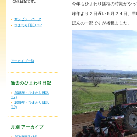
今年もひまわり播種の時期がやっ
昨年より２日遅い５月２４日、早
サンピラーパーク
ほんの一部ですが播種ました。
ひまわり日記TOP
アーカイブ一覧
過去のひまわり日記
2008年・ひまわり日記
(17)
2009年・ひまわり日記
(19)
月別
アーカイブ
2024年8月 (14)