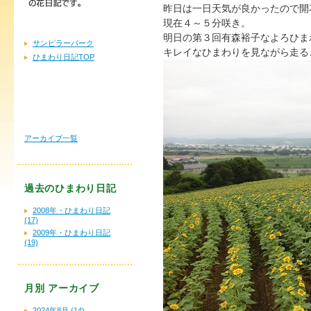
昨日は一日天気が良かったので開
現在４～５分咲き。
明日の第３回有森裕子なよろひま
サンピラーパーク
キレイなひまわりを見ながら走るこ
ひまわり日記TOP
アーカイブ一覧
過去のひまわり日記
2008年・ひまわり日記
(17)
2009年・ひまわり日記
(19)
月別
アーカイブ
2024年8月 (14)