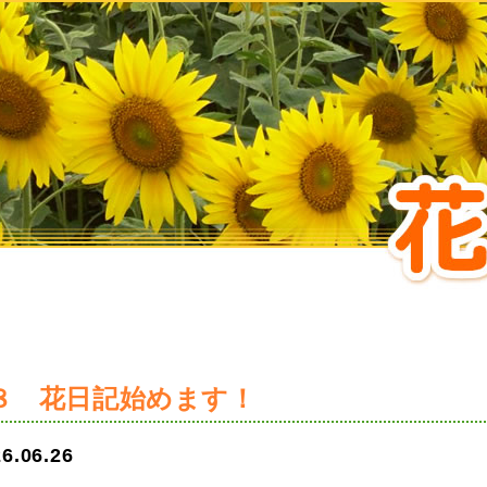
８ 花日記始めます！
6.06.26