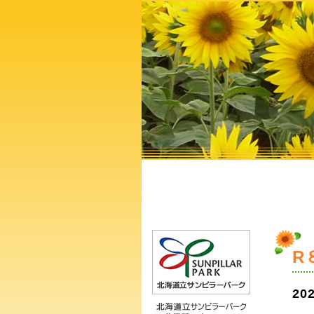
R
202