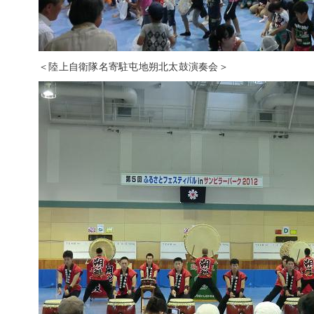
＜陸上自衛隊名寄駐屯地朔北太鼓演奏会＞