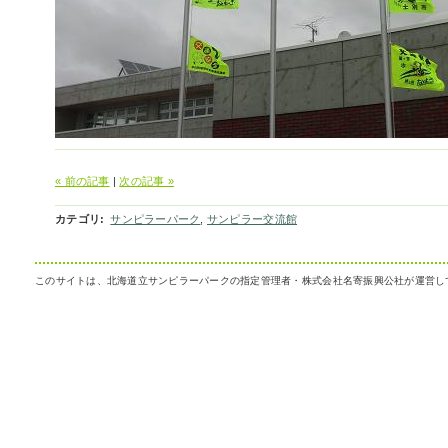
« 前の記事
|
次の記事 »
カテゴリ
:
サンピラーパーク
,
サンピラー交流館
このサイトは、北海道立サンピラーパークの指定管理者・株式会社名寄振興公社が運営し